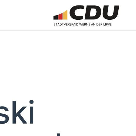
n
ski